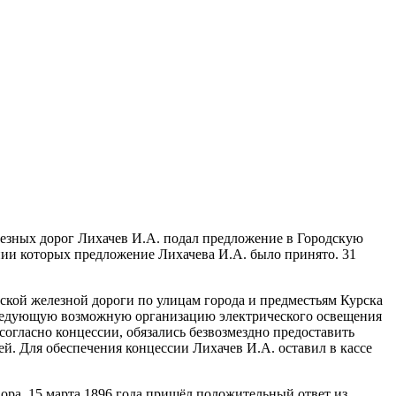
лезных дорог Лихачев И.А. подал предложение в Городскую
ании которых предложение Лихачева И.А. было принято. 31
еской железной дороги по улицам города и предместьям Курска
оследующую возможную организацию электрического освещения
огласно концессии, обязались безвозмездно предоставить
й. Для обеспечения концессии Лихачев И.А. оставил в кассе
ора. 15 марта 1896 года пришёл положительный ответ из