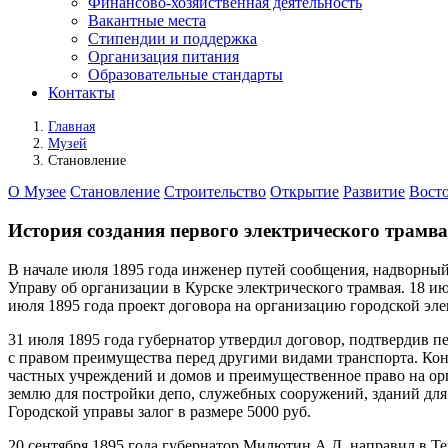
Финансово‑хозяйственная деятельность
Вакантные места
Стипендии и поддержка
Организация питания
Образовательные стандарты
Контакты
Главная
Музей
Становление
О Музее
Становление
Строительство
Открытие
Развитие
Восто
История создания первого электрического трамвая
В начале июля 1895 года инженер путей сообщения, надворны
Управу об организации в Курске электрического трамвая. 18 и
июля 1895 года проект договора на организацию городской эле
31 июля 1895 года губернатор утвердил договор, подтвердив п
с правом преимущества перед другими видами транспорта. Ко
частных учреждений и домов и преимущественное право на орга
землю для постройки депо, служебных сооружений, зданий для
Городской управы залог в размере 5000 руб.
20 сентября 1895 года губернатор Милютин А.Д. направил в Т