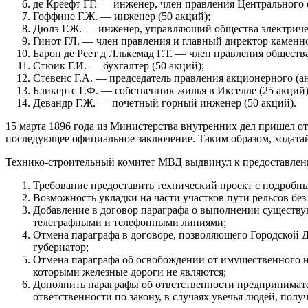
де Креефт ГГ. — инженер, член правления Центрального 
Гоффине Г.Ж. — инженер (50 акций);
Дюлэ Г.Ж. — инженер, управляющий общества электричества
Гинот ГЛ. — член правления и главный директор каменн
Барон де Реет д Ллькемад Г.Т. — член правления общест
Стюик Г.И. — бухгалтер (50 акций);
Стевенс Г.А. — председатель правления акционерного (а
Бликертс Г.Ф. — собственник жилья в Икселле (25 акций)
Девандр Г.Ж. — почетный горный инженер (50 акций).
15 марта 1896 года из Министерства внутренних дел пришел от
последующее официальное заключение. Таким образом, ходатай
Технико-строительный комитет МВД выдвинул к предоставлен
Требование предоставить технический проект с подробн
Возможность укладки на части участков пути рельсов бе
Добавление в договор параграфа о выполнении существу
телеграфными и телефонными линиями;
Отмена параграфа в договоре, позволяющего Городской Д
губернатор;
Отмена параграфа об освобождении от имущественного на
которыми железные дороги не являются;
Дополнить параграфы об ответственности предпринимате
ответственности по закону, в случаях увечья людей, по