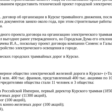
ванием предоставить технический проект городской электрическ
. договор об организации в Курске трамвайного движения, посл
х документов заняло около года, при этом строительные работы
а.
дного проекта договора на организацию электрического трамвая
ыгоднее ранее утвержденного, но Городская Дума его отклони
ачева И.А., поскольку проект договора компании Сименс и Галь
ройство электрического освещения в городе.
еских городских трамвайных дорог в Курске.
ерное общество электрической железной дороги в Курске» («Tram
 млн. 400 тыс. франков, представленный 400 тыс. акциями по 10
редителями общества стали 11 человек и 3 общества:
 Российской Империи, первый директор Курского трамвая (1850 
зных дорог (11300 акций),
г (100 акций),
 конно-железных дорог (100 акций);
),