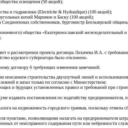
общества освещения (50 акций);
 и гидравлики (Electricite & Hydraulique) (100 акций);
оугольных копий Маримон и Баску (100 акций);
ва Соединенных собственников, бургомистр Беельзерской общины
нонимного) общества «Екатеринославский железоделательный и 
;
вет о рассмотрении проекта договора Лихачева И.А. с требован
ство курского губернатора было отклонено.
ному договору 6 требующих изменения замечаний:
ым описанием строительства двухпутный линий и использования
з лежней и шпал только по согласию с Министерством;
ющих и будущих установленных правил и требований при строит
уме издавать постановления по ходатайству предпринимателя, п
лога на недвижимость городского трамвая, поскольку отмена с
ля пунктами, позволяющими налагать на предпринимателя штра
лученных от неисправного содержания пути или небрежности слу