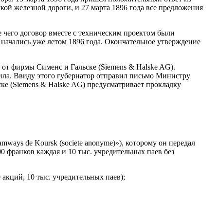
ой железной дороги, и 27 марта 1896 года все предложения
е чего договор вместе с техническим проектом были
 начались уже летом 1896 года. Окончательное утверждение
 от фирмы Сименс и Гальске (Siemens & Halske AG).
ла. Ввиду этого губернатор отправил письмо Министру
ске (Siemens & Halske AG) предусматривает прокладку
ways de Koursk (societe аnоnуmе)»), которому он передал
0 франков каждая и 10 тыс. учредительных паев без
акций, 10 тыс. учредительных паев);