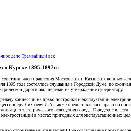
чное депо
Трамвайный век
 в Курске 1895-1897гг.
й советник, член правления Московских и Казанских конных же
юля 1895 года состоялись слушания в Городской Думе, по оконч
ктрической дороги был передан на утверждение губернатору.
ередачу концессии на право постройки и эксплуатации электрич
нцессионеру Лихачеву И.А. также предоставлялось право на п
низацию электрического освещения города. Городские власти, с
 электростанций в местах пригодных для эксплуатационных целе
ехнико-строительный комитет МВД на согласование проект догов