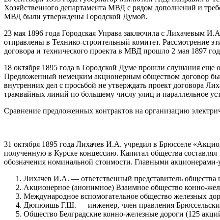
Хозяйственного департамента МВД с рядом дополнений и требо
МВД были утверждены Городской Думой.
23 мая 1896 года Городская Управа заключила с Лихачевым И.А
отправлены в Технико-строительный комитет. Рассмотрение эти
договора и технического проекта в МВД прошло 2 мая 1897 год
18 октября 1895 года в Городской Думе прошли слушания еще о
Предложенный немецким акционерным обществом договор был в
внутренних дел с просьбой не утверждать проект договора Лих
трамвайных линий по большему числу улиц и параллельное уст
Сравнение предложенных контрактов на организацию электрич
31 октября 1895 года Лихачев И.А. учредил в Брюсселе «Акцион
полученную в Курске концессию. Капитал общества составлял 1
обозначения номинальной стоимости. Главными акционерами-уч
Лихачев И.А. — ответственный представитель общества в
Акционерное (анонимное) Взаимное общество конно-желе
Международное вспомогательное общество железных доро
Дюпюишь Г.Ш. — инженер, член правления Брюссельских
Общество Белградские конно-железные дороги (125 акций